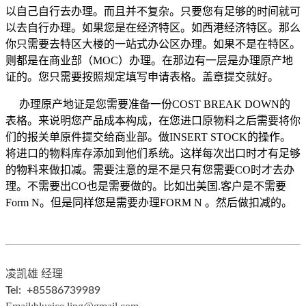
以自己自行去办理。而且并不复杂。只要您有足够的时间就可
以去自行办理。如果您是在经济特区。如西港经济特区。那么
你只需要去特区大楼的一站式办公区办理。如果不是在特区。
则都是在商业部（MOC）办理。在那边有一层是办理原产地
证的。您只需要按照规定填写申请表格。盖章提交就好。
办理原产地证是您需要准备一份COST BREAK DOWN的
表格。来说明您产品成本构成，在您进口原物料之后需要将你
们的报关单原件提交给商业部。做INSERT STOCK的操作。
将进口的物料库存添加到他们系统。这样每次出口时才有足够
的物料来做扣减。需要注意的是不是只有您需要CO时才去办
理。不需要出CO也是需要做的。比如出美国.客户是不需要
Form N。但是同样您是需要办理FORM N 。然后做扣减的。
凌凯雄 经理
Tel: +85586739989