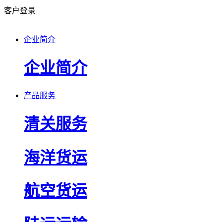
客户登录
企业简介
企业简介
产品服务
清关服务
海洋货运
航空货运