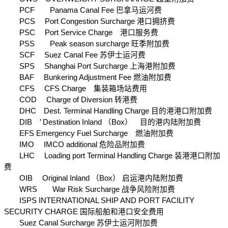
　　PCF　　Panama Canal Fee 巴拿马运河费
　　PCS　 Port Congestion Surcharge 港口拥挤费
　　PSC　 Port Service Charge　港口服务费
　　PSS　　Peak season surcharge 旺季附加费
　　SCF　 Suez Canal Fee 苏伊士运河费
　　SPS　 Shanghai Port Surcharge 上海港附加费
　　BAF　 Bunkering Adjustment Fee 燃油附加费
　　CFS　 CFS Charge　集装箱场站费用
　　COD　 Charge of Diversion 转港费
　　DHC　Dest. Terminal Handling Charge 目的港港口附加费
　　DIB　’ Destination Inland （Box）　目的港内陆附加费
　　EFS Emergency Fuel Surcharge　燃油附加费
　　IMO　 IMCO additional 危险品附加费
　　LHC　 Loading port Terminal Handling Charge 装港港口附加
费
　　OIB　 Original Inland （Box） 启运港内陆附加费
　　WRS　　War Risk Surcharge 战争风险附加费
　　ISPS INTERNATIONAL SHIP AND PORT FACILITY 
SECURITY CHARGE 国际船舶和港口安全费用
　　Suez Canal Surcharge 苏伊士运河附加费