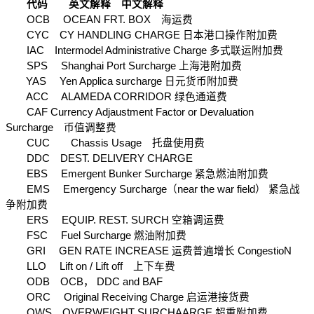
　代码　　英文解释　中文解释
　　OCB　 OCEAN FRT. BOX　海运费
　　CYC　CY HANDLING CHARGE 日本港口操作附加费
　　IAC　Intermodel Administrative Charge 多式联运附加费
　　SPS　 Shanghai Port Surcharge 上海港附加费
　　YAS　 Yen Applica surcharge 日元货币附加费
　　ACC　 ALAMEDA CORRIDOR 绿色通道费
　　CAF Currency Adjaustment Factor or Devaluation 
Surcharge　币值调整费
　　CUC　　Chassis Usage　托盘使用费
　　DDC　DEST. DELIVERY CHARGE
　　EBS　 Emergent Bunker Surcharge 紧急燃油附加费
　　EMS　 Emergency Surcharge（near the war field） 紧急战
争附加费
　　ERS　 EQUIP. REST. SURCH 空箱调运费
　　FSC　 Fuel Surcharge 燃油附加费
　　GRI　 GEN RATE INCREASE 运费普遍增长 CongestioN
　　LLO　 Lift on / Lift off　上下车费
　　ODB　OCB， DDC and BAF
　　ORC　 Original Receiving Charge 启运港接货费
　　OWS　OVERWEIGHT SURCHAARGE 超重附加费